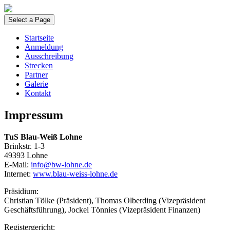
Select a Page
Startseite
Anmeldung
Ausschreibung
Strecken
Partner
Galerie
Kontakt
Impressum
TuS Blau-Weiß Lohne
Brinkstr. 1-3
49393 Lohne
E-Mail:
info@bw-lohne.de
Internet:
www.blau-weiss-lohne.de
Präsidium:
Christian Tölke (Präsident), Thomas Olberding (Vizepräsident
Geschäftsführung), Jockel Tönnies (Vizepräsident Finanzen)
Registergericht: