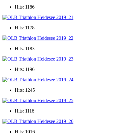
Hits: 1186
Hits: 1178
Hits: 1183
Hits: 1196
Hits: 1245
Hits: 1116
Hits: 1016