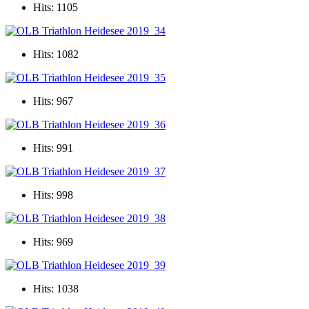
Hits: 1105
Hits: 1082
Hits: 967
Hits: 991
Hits: 998
Hits: 969
Hits: 1038