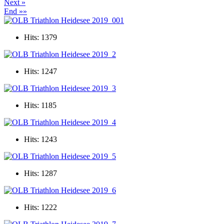
Next »
End »»
Hits: 1379
Hits: 1247
Hits: 1185
Hits: 1243
Hits: 1287
Hits: 1222