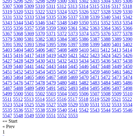
5295
5296
5297
5298
5299
5300
5301
5302
5303
5304
5305
5306
5307
5308
5309
5310
5311
5312
5313
5314
5315
5316
5317
5318
5319
5320
5321
5322
5323
5324
5325
5326
5327
5328
5329
5330
5331
5332
5333
5334
5335
5336
5337
5338
5339
5340
5341
5342
5343
5344
5345
5346
5347
5348
5349
5350
5351
5352
5353
5354
5355
5356
5357
5358
5359
5360
5361
5362
5363
5364
5365
5366
5367
5368
5369
5370
5371
5372
5373
5374
5375
5376
5377
5378
5379
5380
5381
5382
5383
5384
5385
5386
5387
5388
5389
5390
5391
5392
5393
5394
5395
5396
5397
5398
5399
5400
5401
5402
5403
5404
5405
5406
5407
5408
5409
5410
5411
5412
5413
5414
5415
5416
5417
5418
5419
5420
5421
5422
5423
5424
5425
5426
5427
5428
5429
5430
5431
5432
5433
5434
5435
5436
5437
5438
5439
5440
5441
5442
5443
5444
5445
5446
5447
5448
5449
5450
5451
5452
5453
5454
5455
5456
5457
5458
5459
5460
5461
5462
5463
5464
5465
5466
5467
5468
5469
5470
5471
5472
5473
5474
5475
5476
5477
5478
5479
5480
5481
5482
5483
5484
5485
5486
5487
5488
5489
5490
5491
5492
5493
5494
5495
5496
5497
5498
5499
5500
5501
5502
5503
5504
5505
5506
5507
5508
5509
5510
5511
5512
5513
5514
5515
5516
5517
5518
5519
5520
5521
5522
5523
5524
5525
5526
5527
5528
5529
5530
5531
5532
5533
5534
5535
5536
5537
5538
5539
5540
5541
5542
5543
5544
5545
5546
5547
5548
5549
5550
5551
5552
5553
«« Start
« Prev
1