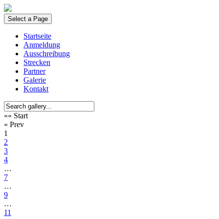
Select a Page
Startseite
Anmeldung
Ausschreibung
Strecken
Partner
Galerie
Kontakt
«« Start
« Prev
1
2
3
4
…
7
…
9
…
11